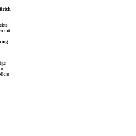
Zürich
ekte
en mit
king
ige
ort
ollem