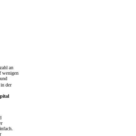
zahl an
uf wenigen
 und
in der
pital
d
er
infach.
r