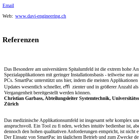
Email
Web:
www.davi-engineering.ch
Referenzen
Das Besondere am universitären Spitalumfeld ist die extrem hohe An
Spezialapplikationen mit geringer Installationsbasis - teilweise nur a
PCs. SmartPac unterstützt uns hier, indem die meisten Applikationen
Updates wesentlich schneller, eﬃ zienter und in größerer Anzahl als 
Vergangenheit bereitgestellt werden können.
Christian Garbass, Abteilungsleiter Systemtechnik, Universitätss
Zürich
Das medizinische Applikationsumfeld ist insgesamt sehr komplex un
anspruchsvoll. Ein Tool zu fi nden, welches intuitiv bedienbar ist, ab
dennoch den hohen qualitativen Anforderungen entspricht, ist nicht e
Der Einsatz von SmartPac im täglichem Betrieb und zum Zwecke de